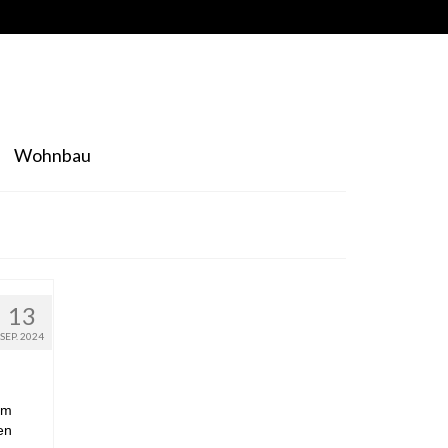
Wohnbau
13
SEP. 2024
em
en