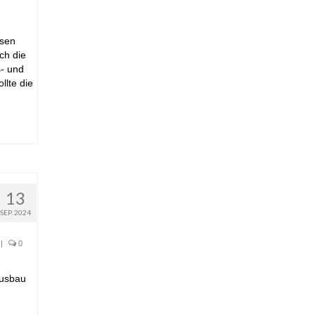
ssen
ch die
s- und
llte die
13
SEP. 2024
|
0
Ausbau