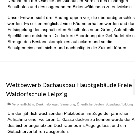
Neubau auf der Ostseite des Altbaus im Bereich des bisherigen
Schulhofes und des sogenannten Birkenwäldchens zu entwickeln.
Unser Entwurf sieht drei Raumgruppen vor, die ebenerdig erschlo
werden. Es sollten möglichst viele Bäume erhalten werden und dur
Entsiegelung des asphaltierten Schulhofes neue Grün-, Aufenthalt
Spielflächen entstehen. Die lockere Anordnung der Gebäudeteile so
Strenge des Bestandskomplexes auflockern und so die
Schulgemeinschaft sicher und nachhaltig in die Zukunft führen.
Wettbewerb Dachausbau Hauptgebäude Freie
Waldorfschule Leipzig
Veröffentlicht in:
Denkmalpflege / Sanierung
,
Öffentliche Bauten
,
Sozialbau / Bildung
Um den jährlich wachsenden Platzbedarf im Zuge der jährlichen
Aufnahme einer weiteren 1. Klasse decken zu können wurde der 
des bisher ungenutzten Dachraumes ins Auge gefasst und ein
Gutachterverfahren ausgerufen.