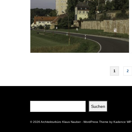
Beitragsnavigation
1
2
Suchen
Suchen
© 2026 Architekturbüro Klaus Nauber - WordPress Theme by
Kadence WP