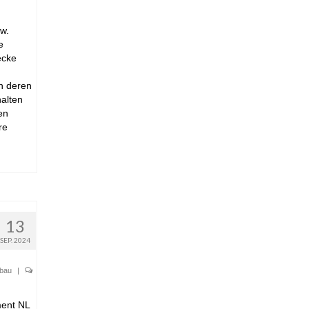
w.
e
ecke
h deren
alten
en
re
13
SEP. 2024
bau
|
ment NL