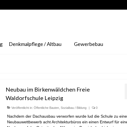
ng
Denkmalpflege / Altbau
Gewerbebau
Neubau im Birkenwäldchen Freie
Waldorfschule Leipzig
Veröffentlicht in:
Öffentliche Bauten
,
Sozialbau / Bildung
|
0
Nachdem der Dachausbau verworfen wurde lud die Schule zu ein
Neubauwettbewerb acht Architekturbüros ein einen Entwurf für ein