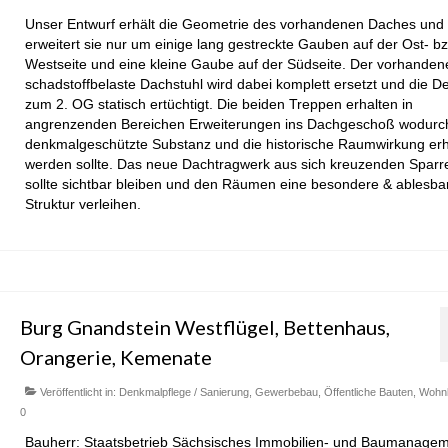
Unser Entwurf erhält die Geometrie des vorhandenen Daches und
erweitert sie nur um einige lang gestreckte Gauben auf der Ost- bz
Westseite und eine kleine Gaube auf der Südseite. Der vorhanden
schadstoffbelaste Dachstuhl wird dabei komplett ersetzt und die D
zum 2. OG statisch ertüchtigt. Die beiden Treppen erhalten in
angrenzenden Bereichen Erweiterungen ins Dachgeschoß wodurc
denkmalgeschützte Substanz und die historische Raumwirkung erh
werden sollte. Das neue Dachtragwerk aus sich kreuzenden Sparr
sollte sichtbar bleiben und den Räumen eine besondere & ablesba
Struktur verleihen.
Burg Gnandstein Westflügel, Bettenhaus,
Orangerie, Kemenate
Veröffentlicht in:
Denkmalpflege / Sanierung
,
Gewerbebau
,
Öffentliche Bauten
,
Wohn
0
Bauherr: Staatsbetrieb Sächsisches Immobilien- und Baumanage