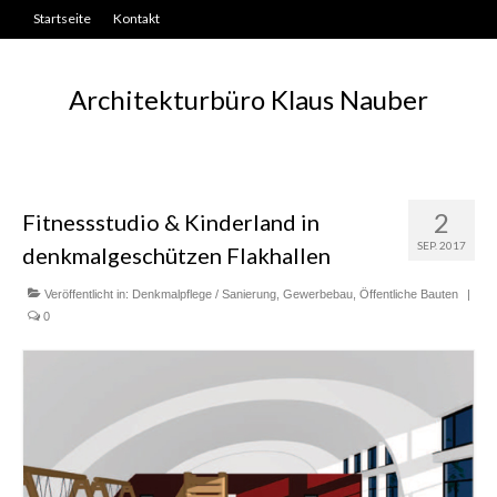
Startseite
Kontakt
Architekturbüro Klaus Nauber
2
Fitnessstudio & Kinderland in
SEP. 2017
denkmalgeschützen Flakhallen
Veröffentlicht in:
Denkmalpflege / Sanierung
,
Gewerbebau
,
Öffentliche Bauten
|
0