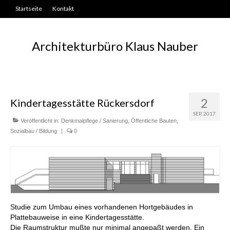
Startseite
Kontakt
Architekturbüro Klaus Nauber
2
Kindertagesstätte Rückersdorf
SEP. 2017
Veröffentlicht in:
Denkmalpflege / Sanierung
,
Öffentliche Bauten
,
Sozialbau / Bildung
|
0
Studie zum Umbau eines vorhandenen Hortgebäudes in
Plattebauweise in eine Kindertagesstätte.
Die Raumstruktur mußte nur minimal angepaßt werden. Ein