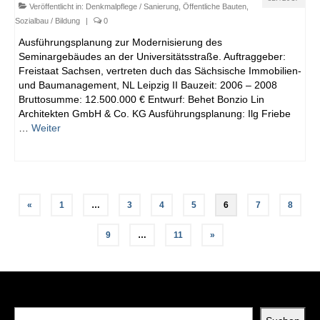
Veröffentlicht in:
Denkmalpflege / Sanierung
,
Öffentliche Bauten
,
Sozialbau / Bildung
|
0
Ausführungsplanung zur Modernisierung des
Seminargebäudes an der Universitätsstraße. Auftraggeber:
Freistaat Sachsen, vertreten duch das Sächsische Immobilien-
und Baumanagement, NL Leipzig II Bauzeit: 2006 – 2008
Bruttosumme: 12.500.000 € Entwurf: Behet Bonzio Lin
Architekten GmbH & Co. KG Ausführungsplanung: Ilg Friebe
…
Weiter
Beitragsnavigation
«
1
…
3
4
5
6
7
8
9
…
11
»
Suchen